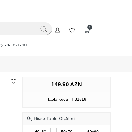
0
ŞTƏRI EVLƏRI
149,90 AZN
Tablo Kodu : TB2518
Üç Hissə Tablo Ölçüləri
40x60
50x70
60x90