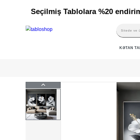
Seçilmiş Tablolara %20 endirim
KƏTAN T