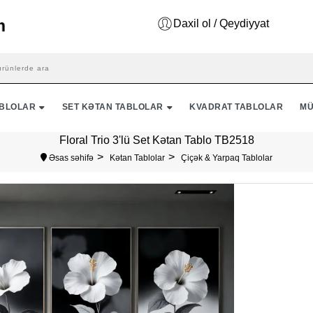
Daxil ol / Qeydiyyat
ABLOLAR
SET KƏTAN TABLOLAR
KVADRAT TABLOLAR
MÜ
Floral Trio 3'lü Set Kətan Tablo TB2518
Əsas səhifə
Kətan Tablolar
Çiçək & Yarpaq Tablolar