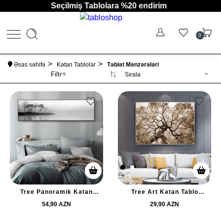
Seçilmiş Tablolara %20 endirim
0
Əsas səhifə
Kətan Tablolar
Təbiət Mənzərələri
Filtr
Sırala
Tree Panoramik Kətan
Tree Art Kətan Tablo
Tablo TB2504
TB2486
54,90 AZN
29,90 AZN