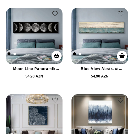
Moon Line Panoramik
Blue View Abstract
Kətan Tablo TB2485
Panomarik Kətan Tablo
TB2483
54,90 AZN
54,90 AZN