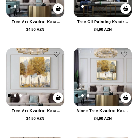
Tree Art Kvadrat Kətan
Tree Oil Painting Kvadrat
Tablo TB2469
Kətan Tablo TB2461
34,90 AZN
34,90 AZN
Tree Art Kvadrat Kətan
Alone Tree Kvadrat Kətan
Tablo TB2423
Tablo TB2390
34,90 AZN
34,90 AZN