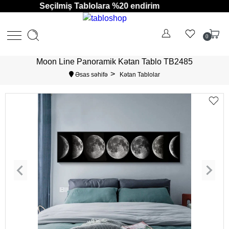
Seçilmiş Tablolara %20 endirim
0
Moon Line Panoramik Kətan Tablo TB2485
Əsas səhifə
Kətan Tablolar