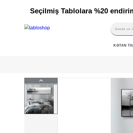
Seçilmiş Tablolara %20 endirim
KƏTAN T