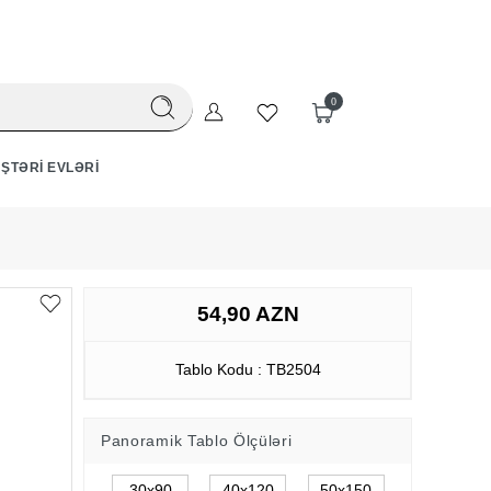
0
ŞTƏRI EVLƏRI
54,90 AZN
Tablo Kodu : TB2504
Panoramik Tablo Ölçüləri
30x90
40x120
50x150